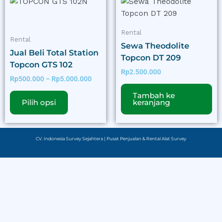
harga:
ini
Rp500.000
memiliki
hingga
Rp5.000.000
beberapa
Rental
Rental
varian.
Sewa Theodolite
Jual Beli Total Station
Pilihan
Topcon DT 209
Topcon GTS 102
ini
Rp
2.500.000
dapat
Rp
500.000
–
Rp
5.000.000
diambil
Tambah ke
Pilih opsi
keranjang
di
halaman
produk
CV. Indonesia Survey Sejahtera | Pusat Penjualan & Rental Alat Survey