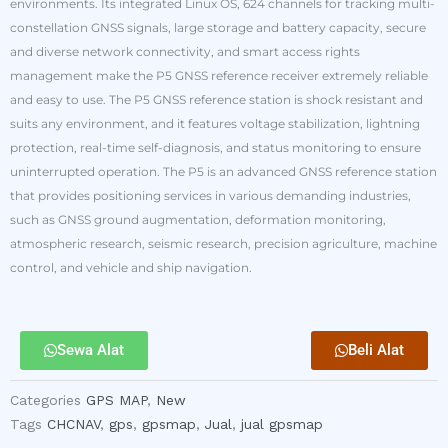
environments. Its integrated Linux OS, 624 channels for tracking multi-
constellation GNSS signals, large storage and battery capacity, secure
and diverse network connectivity, and smart access rights
management make the P5 GNSS reference receiver extremely reliable
and easy to use. The P5 GNSS reference station is shock resistant and
suits any environment, and it features voltage stabilization, lightning
protection, real-time self-diagnosis, and status monitoring to ensure
uninterrupted operation. The P5 is an advanced GNSS reference station
that provides positioning services in various demanding industries,
such as GNSS ground augmentation, deformation monitoring,
atmospheric research, seismic research, precision agriculture, machine
control, and vehicle and ship navigation.
Sewa Alat
Beli Alat
Categories
GPS MAP
,
New
Tags
CHCNAV
,
gps
,
gpsmap
,
Jual
,
jual gpsmap