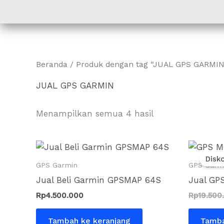
Lewati
ke
konten
Beranda
/ Produk dengan tag “JUAL GPS GARMIN
JUAL GPS GARMIN
Menampilkan semua 4 hasil
Disk
GPS Garmin
GPS Garm
Jual Beli Garmin GPSMAP 64S
Jual GP
Rp
4.500.000
Rp
19.500
Tambah ke keranjang
Tamba