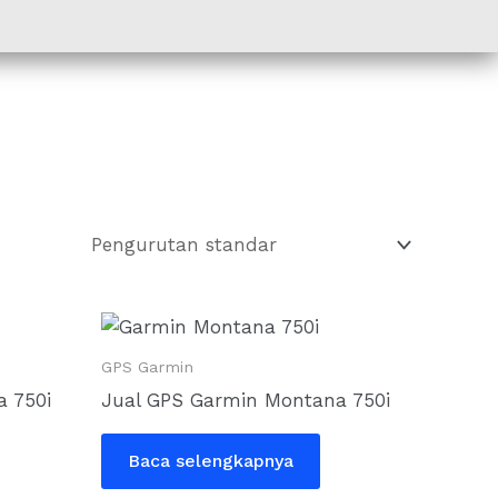
Harga
saat
ni
GPS Garmin
dalah:
 750i
Jual GPS Garmin Montana 750i
Rp17.000.000.
Baca selengkapnya