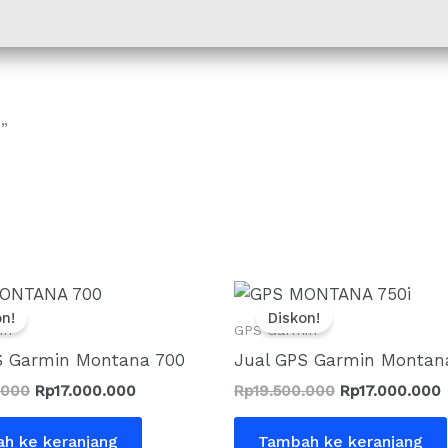
”
Harga
Harga
Harga
aslinya
saat
aslinya
on!
Diskon!
adalah:
ini
adalah:
i
in
GPS Garmin
Rp19.500.000.
adalah:
Rp19.500.000.
a
S Garmin Montana 700
Jual GPS Garmin Montana
Rp17.000.000.
.000
Rp
17.000.000
Rp
19.500.000
Rp
17.000.000
h ke keranjang
Tambah ke keranjang