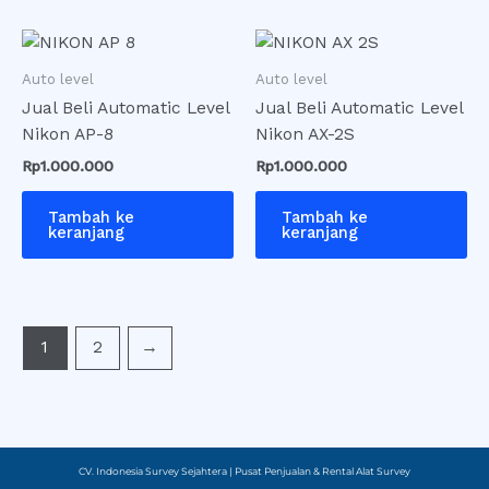
halaman
produk
Auto level
Auto level
Jual Beli Automatic Level
Jual Beli Automatic Level
Nikon AP-8
Nikon AX-2S
Rp
1.000.000
Rp
1.000.000
Tambah ke
Tambah ke
keranjang
keranjang
1
2
→
CV. Indonesia Survey Sejahtera | Pusat Penjualan & Rental Alat Survey