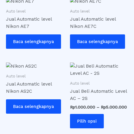
Auto level
Auto level
Jual Automatic level
Jual Automatic level
Nikon AE7
Nikon AE7C
Baca selengkapnya
Baca selengkapnya
Ren
Produk
har
ini
Rp1
Auto level
memiliki
hin
Auto level
Jual Automatic level
Rp5
beberapa
Nikon AS2C
Jual Beli Automatic Level
varian.
AC – 2S
Pilihan
Baca selengkapnya
Rp
1.000.000
–
Rp
5.000.000
ini
dapat
Pilih opsi
diambil
di