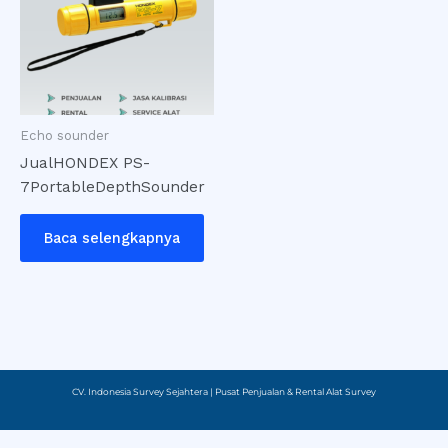
Echo sounder
JualHONDEX PS-
7PortableDepthSounder
Baca selengkapnya
CV. Indonesia Survey Sejahtera | Pusat Penjualan & Rental Alat Survey