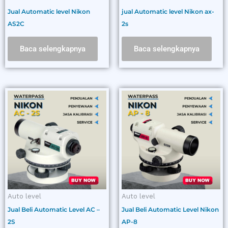
Jual Automatic level Nikon
jual Automatic level Nikon ax-
AS2C
2s
Baca selengkapnya
Baca selengkapnya
Rentang
Produk
harga:
ini
Rp1.000.000
memiliki
hingga
Rp5.000.000
beberapa
varian.
Pilihan
ini
dapat
diambil
Auto level
Auto level
di
Jual Beli Automatic Level AC –
Jual Beli Automatic Level Nikon
halaman
2S
AP-8
produk