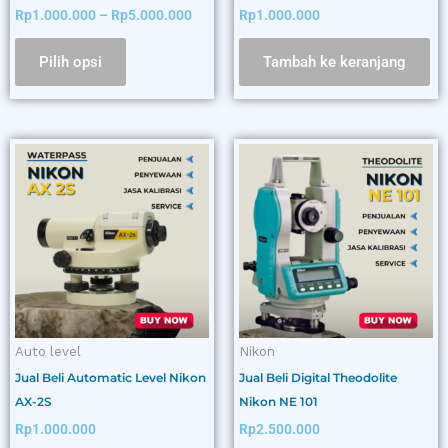
Rp
1.000.000
–
Rp
5.000.000
Rp
1.000.000
Pilih opsi
Tambah ke keranjang
Auto level
Nikon
Jual Beli Automatic Level Nikon
Jual Beli Digital Theodolite
AX-2S
Nikon NE 101
Rp
1.000.000
Rp
2.500.000